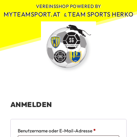
Skip
VEREINSSHOP POWERED BY
to
MYTEAMSPORT.AT
TEAM SPORTS HERKO
&
content
ANMELDEN
Erforderlich
Benutzername oder E-Mail-Adresse
*